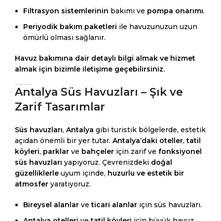
Filtrasyon sistemlerinin
bakımı ve
pompa onarımı
.
Periyodik bakım paketleri
ile havuzunuzun uzun
ömürlü olması sağlanır.
Havuz bakımına dair detaylı bilgi almak ve hizmet
almak için bizimle iletişime geçebilirsiniz.
Antalya Süs Havuzları – Şık ve
Zarif Tasarımlar
Süs havuzları
,
Antalya
gibi turistik bölgelerde, estetik
açıdan önemli bir yer tutar.
Antalya’daki oteller
,
tatil
köyleri
,
parklar
ve
bahçeler
için zarif ve
fonksiyonel
süs havuzları
yapıyoruz. Çevrenizdeki
doğal
güzelliklerle
uyum içinde,
huzurlu ve estetik bir
atmosfer
yaratıyoruz.
Bireysel alanlar
ve
ticari alanlar
için süs havuzları.
Antalya otelleri
ve
tatil köyleri
için büyük havuz