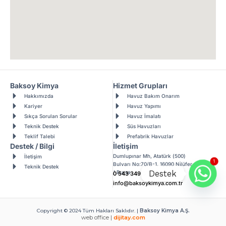
Baksoy Kimya
Hizmet Grupları
Hakkımızda
Havuz Bakım Onarım
Kariyer
Havuz Yapımı
Sıkça Sorulan Sorular
Havuz İmalatı
Teknik Destek
Süs Havuzları
Teklif Talebi
Prefabrik Havuzlar
Destek / Bilgi
İletişim
1
Dumlupınar Mh, Atatürk (500)
İletişim
Bulvarı No:70/B-1, 16090 Ni̇lüfer
Teknik Destek
Destek
/ Bursa
0 543 349 0528
info@baksoykimya.com.tr
Copyright © 2024 Tüm Hakları Saklıdır. |
Baksoy Kimya A.Ş.
web office |
dijitay.com