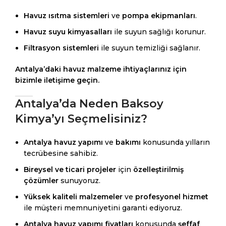
Havuz ısıtma sistemleri
ve
pompa ekipmanları
.
Havuz suyu kimyasalları
ile suyun sağlığı korunur.
Filtrasyon sistemleri
ile suyun temizliği sağlanır.
Antalya’daki havuz malzeme ihtiyaçlarınız için
bizimle iletişime geçin.
Antalya’da Neden Baksoy
Kimya’yı Seçmelisiniz?
Antalya havuz yapımı
ve
bakımı
konusunda yılların
tecrübesine sahibiz.
Bireysel ve ticari projeler
için
özelleştirilmiş
çözümler
sunuyoruz.
Yüksek kaliteli malzemeler
ve
profesyonel hizmet
ile müşteri memnuniyetini garanti ediyoruz.
Antalya havuz yapımı fiyatları
konusunda
şeffaf