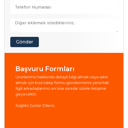
Gönder
Başvuru Formları
Ürünlerimiz hakkında detaylı bilgi almak veya satın
almak için bize talep formu göndermeniz yeterlidir.
İlgili arkadaşlarımız en kısa sürede sizinle iletişime
geçecektir.
Sağlıklı Günler Dileriz..