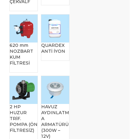
ÇEKVALF
620 mm
QUARDEX
NOZBART
ANTİ İYON
KUM
FİLTRESİ
2 HP
HAVUZ
HUZUR
AYDINLATM
TRİF.
A
POMPA (ÖN
ARMATÜRÜ
FİLTRESİZ)
(300W –
12V)