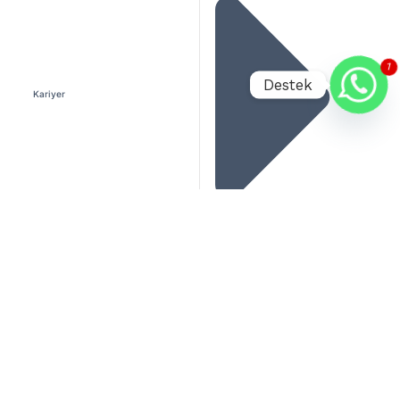
1
Destek
Kariyer
Havuz İmalatı