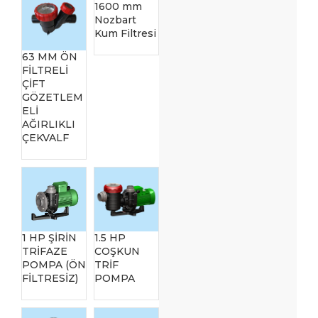
1600 mm
Nozbart
Kum Filtresi
63 MM ÖN
FİLTRELİ
ÇİFT
GÖZETLEM
ELİ
AĞIRLIKLI
ÇEKVALF
1 HP ŞİRİN
1.5 HP
TRİFAZE
COŞKUN
POMPA (ÖN
TRİF
FİLTRESİZ)
POMPA