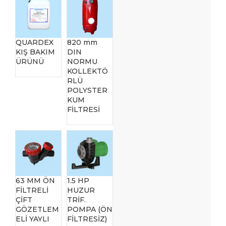
QUARDEX
820 mm
KIŞ BAKIM
DIN
ÜRÜNÜ
NORMU
KOLLEKTÖ
RLÜ
POLYSTER
KUM
FİLTRESİ
63 MM ÖN
1.5 HP
FİLTRELİ
HUZUR
ÇİFT
TRİF.
GÖZETLEM
POMPA (ÖN
ELİ YAYLI
FİLTRESİZ)