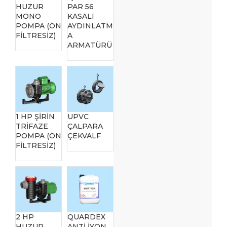
HUZUR
PAR 56
MONO
KASALI
POMPA (ÖN
AYDINLATM
FİLTRESİZ)
A
ARMATÜRÜ
1 HP ŞİRİN
UPVC
TRİFAZE
ÇALPARA
POMPA (ÖN
ÇEKVALF
FİLTRESİZ)
2 HP
QUARDEX
HUZUR
ANTİ İYON