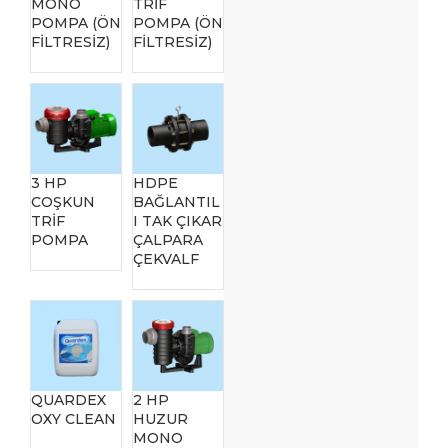
MONO
TRİF
POMPA (ÖN
POMPA (ÖN
FİLTRESİZ)
FİLTRESİZ)
3 HP
HDPE
COŞKUN
BAĞLANTIL
TRİF
I TAK ÇIKAR
POMPA
ÇALPARA
ÇEKVALF
QUARDEX
2 HP
OXY CLEAN
HUZUR
MONO