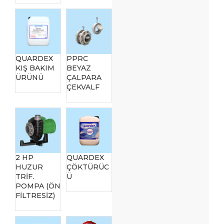
QUARDEX
PPRC
KIŞ BAKIM
BEYAZ
ÜRÜNÜ
ÇALPARA
ÇEKVALF
2 HP
QUARDEX
HUZUR
ÇÖKTÜRÜC
TRİF.
Ü
POMPA (ÖN
FİLTRESİZ)