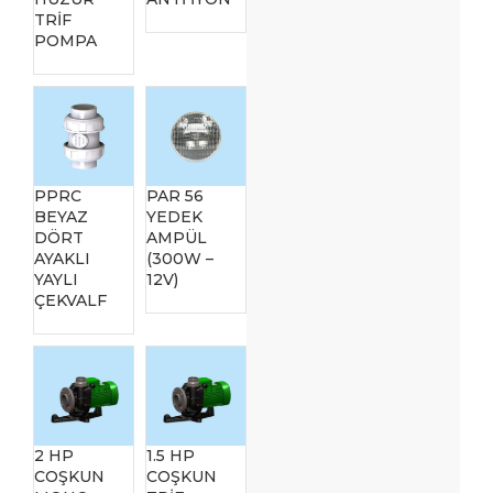
TRİF
POMPA
PPRC
PAR 56
BEYAZ
YEDEK
DÖRT
AMPÜL
AYAKLI
(300W –
YAYLI
12V)
ÇEKVALF
2 HP
1.5 HP
COŞKUN
COŞKUN