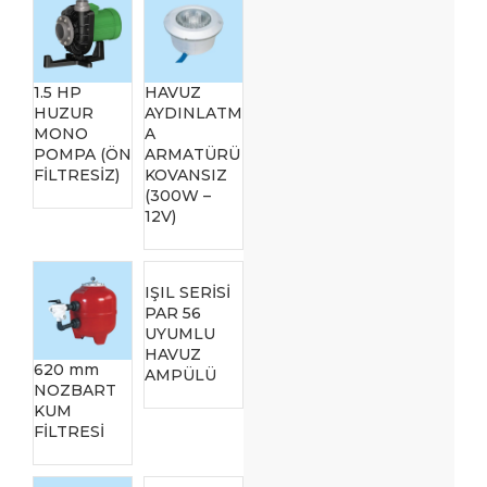
1.5 HP
HAVUZ
HUZUR
AYDINLATM
MONO
A
POMPA (ÖN
ARMATÜRÜ
FİLTRESİZ)
KOVANSIZ
(300W –
12V)
IŞIL SERİSİ
PAR 56
UYUMLU
HAVUZ
620 mm
AMPÜLÜ
NOZBART
KUM
FİLTRESİ