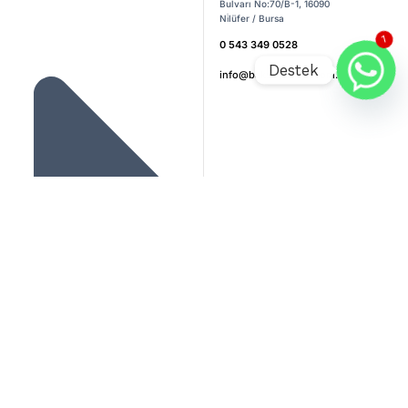
Bulvarı No:70/B-1, 16090
Ni̇lüfer / Bursa
0 543 349 0528
1
Destek
info@baksoykimya.com.tr