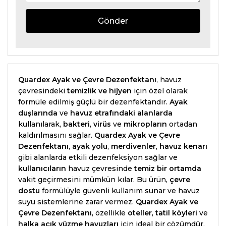
Gönder
Quardex Ayak ve Çevre Dezenfektanı
, havuz
çevresindeki
temizlik ve hijyen
için özel olarak
formüle edilmiş güçlü bir dezenfektandır.
Ayak
duşlarında
ve
havuz etrafındaki alanlarda
kullanılarak,
bakteri
,
virüs
ve
mikropların
ortadan
kaldırılmasını sağlar.
Quardex Ayak ve Çevre
Dezenfektanı
,
ayak yolu
,
merdivenler
,
havuz kenarı
gibi alanlarda etkili dezenfeksiyon sağlar ve
kullanıcıların
havuz çevresinde
temiz bir ortamda
vakit geçirmesini mümkün kılar. Bu ürün,
çevre
dostu
formülüyle güvenli kullanım sunar ve havuz
suyu sistemlerine zarar vermez.
Quardex Ayak ve
Çevre Dezenfektanı
, özellikle
oteller
,
tatil köyleri
ve
halka açık yüzme havuzları
için ideal bir çözümdür.