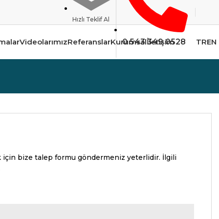
Hızlı Teklif Al
malar
Videolarımız
Referanslar
Kurumsal
0 543 349 0528
İletişim
TR
EN
için bize talep formu göndermeniz yeterlidir. İlgili
.